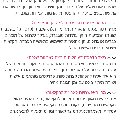
המשלבים חומרים שונים כמו קרטון גלי, פלסטיק או עץ כדי להבטיח
שמירה אופטימלית על המוצר בזמן השינוע והאחסון. הן מציעות גם
גמישות בעיצוב, יכולות הדפסה מתקדמות ועמידות מוגברת.
מה זה אריזות טריפלקס ולמה הן מתאימות?
אריזות טריפלקס הן אריזות מחומר תלת-שכבתי (קרטון גלי בשכבות
שונות) המציעות חוזק ועמידות מוגברת, בעיקר לשינוע של מוצרים
כבדים או גדולים. הן מתאימות לשימוש בתעשייה הכבדה, חקלאות
ושינוע מוצרים רגישים וגדולים.
כיצד הדפסה דיגיטלית תורמת לאריזות שלכם?
הדפסה דיגיטלית מאפשרת התאמה אישית מדויקת ומרהיבה של
עיצובים ישירות על האריזות, תוך שמירה על איכות הדפסה גבוהה.
היא אידיאלית להפקות קצרות טווח, פרויקטים מותאמים אישית
ויצירת מיתוג בולט עם זמן תגובה מהיר.
מהן האפשרויות לאריזות לחקלאות?
אנו מציעים מגוון פתרונות אריזה לחקלאות, המותאמים למוצרים
חקלאיים כמו פירות, ירקות ותוצרת חקלאית אחרת. האריזות
עמידות, משמרות את המוצר לאורך זמן ומותאמות לתנאי אחסון