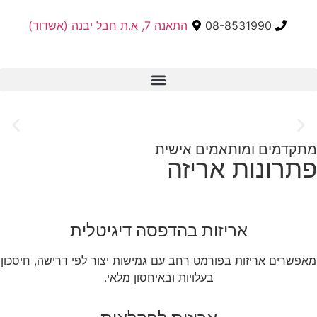
לתוכן
08-8531990
התאנה 7, א.ת חבל יבנה (אשדוד)
אריזה בכירסום CNC​
מתקדמים ומותאמים אישית
תוצרת מצטיינת
פתרונות אריזה
ארוזה בנראות מנצחת
מיכלי קרטון ממותגים הופכים משטח רגיל למעמד מכירה מרשים.
מושכים עין, מספרים סיפור, ומגבירים מכירות – כל זאת בלי לפרוק את
אריזות בהדפסה דיגיטלית
הסחורה.
מאפשרים אריזות בפורמט רחב עם גמישות יצור לפי דרישה, חיסכון
עצב איתנו את הקרטון הבא שלך – עם נראות שמוכרת
בעלויות ובאיחסון מלאי.