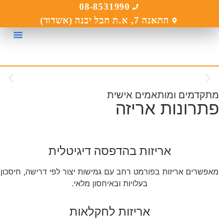
לתוכן
08-8531990
התאנה 7, א.ת חבל יבנה (אשדוד)
אריזה בכירסום C​
אריזות ל
הדפסה די
אריזות מ
אריזות ל
מתקדמים ומותאמים אישית
תוצרת מצטיינת
פתרונות אריזה
ארוזה בנראות מנצחת
מיכלי קרטון ממותגים הופכים משטח רגיל למעמד מכירה מרשים.
מושכים עין, מספרים סיפור, ומגבירים מכירות – כל זאת בלי לפרוק את
אריזות בהדפסה דיגיטלית
הסחורה.
מאפשרים אריזות בפורמט רחב עם גמישות יצור לפי דרישה, חיסכון
עצב איתנו את הקרטון הבא שלך – עם נראות שמוכרת
בעלויות ובאיחסון מלאי.
אריזות לחקלאות