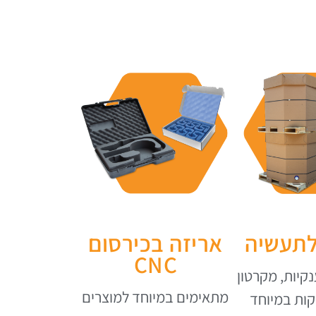
רים
רים
רים
ם
ם
ם
לתעשיה
אריזה בכירסום
CNC
נקיות, מקרטון
מתאימים במיוחד למוצרים
קות במיוחד