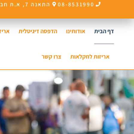
לתוכן
08-8531990
התאנה 7, א.ת חבל יבנה (אשדוד)
דף הבית
אודותינו
הדפסה דיגיטלית
אריז
אריזות לחקלאות​
צרו קשר