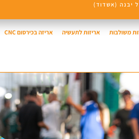
ות משולבות
אריזות לתעשיה
אריזה בכירסום CNC​