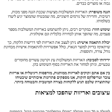
גבוה או מוצרים כבדים.
הגנה משופרת
: האריזות המשולבות מציעות שכבת הגנה מפני מכות,
רטיבות, וחדירה של גורמים חיצוניים, מה שמבטיח שהמוצר יגיע ליעדו
בשלמותו.
שימוש חוזר:
במקרים רבים, ניתן להשתמש באריזות המשולבות מספר
פעמים, מה שהופך אותן לבחירה כלכלית וגם אקולוגית.
יכולת התאמה אישית:
ניתן לעצב את האריזות לפי דרישות הלקוח, כך
שיתאימו בדיוק למוצר הנארז, כולל אפשרויות להתאמות אישיות מבחינת
גודל, צורה, ותוספות.
ידידותי לסביבה:
האריזות המשולבות עץ וקרטון עשויים מחומרים
טבעיים, וניתן למחזר את האריזות בסוף השימוש בהן.
בין אם אתם זקוקים לאריזות ממותגות, מודפסות דיגיטלית או אריזות
צובר וטריפלקס חזקות, אנו מספקים פתרונות איכותיים שיבטיחו
שהתוצרת שלכם תגיע ללקוחות בצורה המיטבית והבטוחה ביותר.
עיצובים ואריזות שהפכו למציאות
למעלה מ-70 שנה מובילה "מיכלי טריפלקס" מקבוצת קרגל, התמחות