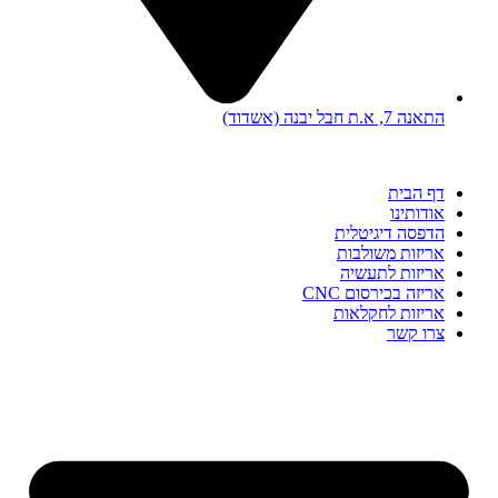
התאנה 7, א.ת חבל יבנה (אשדוד)
דף הבית
אודותינו
הדפסה דיגיטלית
אריזות משולבות
אריזות לתעשיה
אריזה בכירסום CNC​
אריזות לחקלאות​
צרו קשר